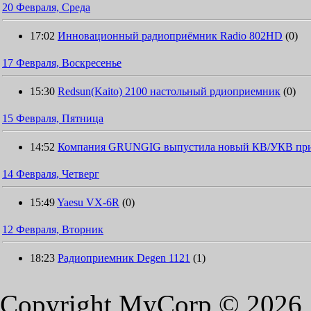
20 Февраля, Среда
17:02
Инновационный радиоприёмник Radio 802HD
(0)
17 Февраля, Воскресенье
15:30
Redsun(Kaito) 2100 настольный рдиоприемник
(0)
15 Февраля, Пятница
14:52
Компания GRUNGIG выпустила новый КВ/УКВ пр
14 Февраля, Четверг
15:49
Yaesu VX-6R
(0)
12 Февраля, Вторник
18:23
Радиоприемник Degen 1121
(1)
Copyright MyCorp © 2026